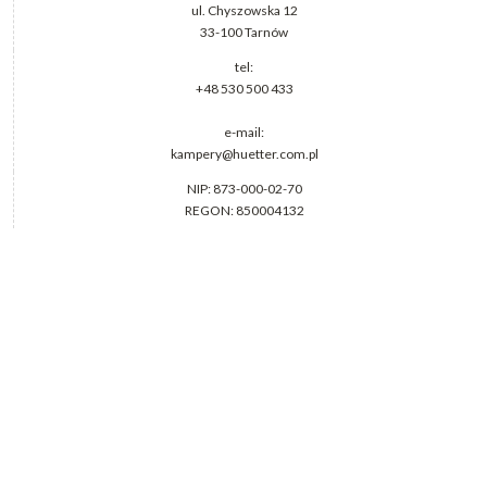
ul. Chyszowska 12
33-100 Tarnów
tel:
+48 530 500 433
e-mail:
kampery@huetter.com.pl
NIP: 873-000-02-70
REGON: 850004132