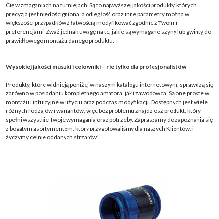
Cię w zmaganiach na turniejach. Są to najwyższej jakości produkty, których
precyzja jest niedościgniona, a odległość oraz inne parametry można w
większości przypadków z łatwością modyfikować zgodnie z Twoimi
preferencjami. Zważ jednak uwagę na to, jakie są wymagane szyny lub gwinty do
prawidłowego montażu danego produktu.
Wysokiej jakości muszki i celowniki – nie tylko dla profesjonalistów
Produkty, które widnieją poniżej w naszym katalogu internetowym, sprawdzą się
zarówno w posiadaniu kompletnego amatora, jak i zawodowca. Są one proste w
montażu i intuicyjne w użyciu oraz podczas modyfikacji. Dostępnych jest wiele
różnych rodzajów i wariantów, więc bez problemu znajdziesz produkt, który
spełni wszystkie Twoje wymagania oraz potrzeby. Zapraszamy do zapoznania się
z bogatym asortymentem, który przygotowaliśmy dla naszych Klientów, i
życzymy celnie oddanych strzałów!