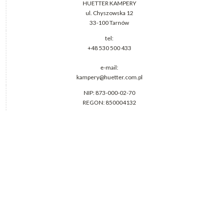
HUETTER KAMPERY
ul. Chyszowska 12
33-100 Tarnów
tel:
+48 530 500 433
e-mail:
kampery@huetter.com.pl
NIP: 873-000-02-70
REGON: 850004132