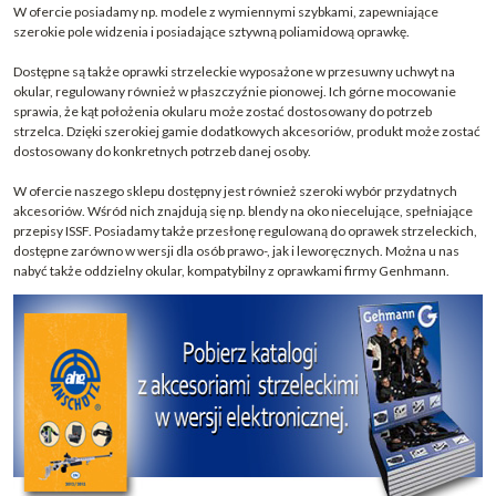
W ofercie posiadamy np. modele z wymiennymi szybkami, zapewniające
szerokie pole widzenia i posiadające sztywną poliamidową oprawkę.
Dostępne są także oprawki strzeleckie wyposażone w przesuwny uchwyt na
okular, regulowany również w płaszczyźnie pionowej. Ich górne mocowanie
sprawia, że kąt położenia okularu może zostać dostosowany do potrzeb
strzelca. Dzięki szerokiej gamie dodatkowych akcesoriów, produkt może zostać
dostosowany do konkretnych potrzeb danej osoby.
W ofercie naszego sklepu dostępny jest również szeroki wybór przydatnych
akcesoriów. Wśród nich znajdują się np. blendy na oko niecelujące, spełniające
przepisy ISSF. Posiadamy także przesłonę regulowaną do oprawek strzeleckich,
dostępne zarówno w wersji dla osób prawo-, jak i leworęcznych. Można u nas
nabyć także oddzielny okular, kompatybilny z oprawkami firmy Genhmann.