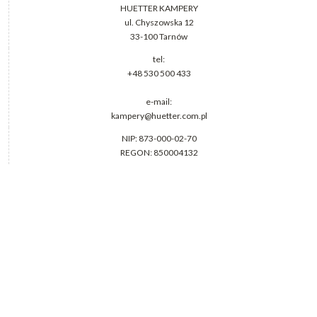
HUETTER KAMPERY
ul. Chyszowska 12
33-100 Tarnów
tel:
+48 530 500 433
e-mail:
kampery@huetter.com.pl
NIP: 873-000-02-70
REGON: 850004132