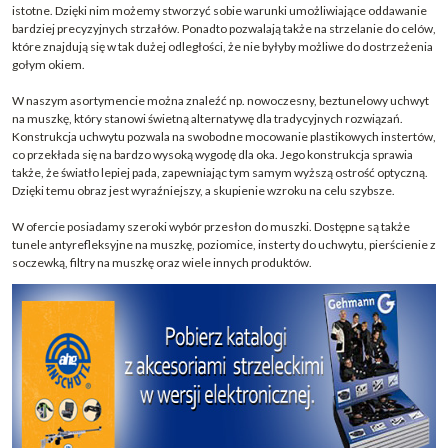
istotne. Dzięki nim możemy stworzyć sobie warunki umożliwiające oddawanie
bardziej precyzyjnych strzałów. Ponadto pozwalają także na strzelanie do celów,
które znajdują się w tak dużej odległości, że nie byłyby możliwe do dostrzeżenia
gołym okiem.
W naszym asortymencie można znaleźć np. nowoczesny, beztunelowy uchwyt
na muszkę, który stanowi świetną alternatywę dla tradycyjnych rozwiązań.
Konstrukcja uchwytu pozwala na swobodne mocowanie plastikowych instertów,
co przekłada się na bardzo wysoką wygodę dla oka. Jego konstrukcja sprawia
także, że światło lepiej pada, zapewniając tym samym wyższą ostrość optyczną.
Dzięki temu obraz jest wyraźniejszy, a skupienie wzroku na celu szybsze.
W ofercie posiadamy szeroki wybór przesłon do muszki. Dostępne są także
tunele antyrefleksyjne na muszkę, poziomice, insterty do uchwytu, pierścienie z
soczewką, filtry na muszkę oraz wiele innych produktów.