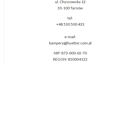
ul. Chyszowska 12
33-100 Tarnów
tel:
+48 530 500 433
e-mail:
kampery@huetter.com.pl
NIP: 873-000-02-70
REGON: 850004132