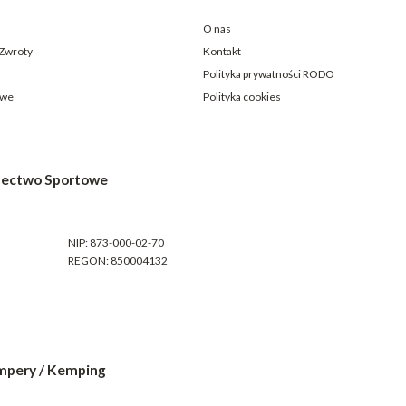
O nas
 Zwroty
Kontakt
Polityka prywatności RODO
owe
Polityka cookies
electwo Sportowe
NIP: 873-000-02-70
REGON: 850004132
mpery / Kemping