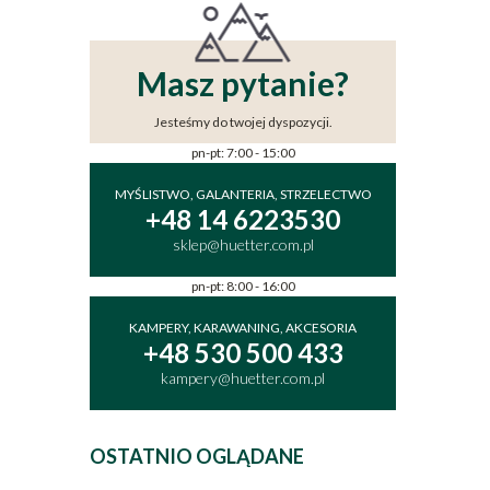
Masz pytanie?
Jesteśmy do twojej dyspozycji.
pn-pt: 7:00 - 15:00
MYŚLISTWO, GALANTERIA, STRZELECTWO
+48 14 6223530
sklep@huetter.com.pl
pn-pt: 8:00 - 16:00
KAMPERY, KARAWANING, AKCESORIA
+48 530 500 433
kampery@huetter.com.pl
OSTATNIO OGLĄDANE