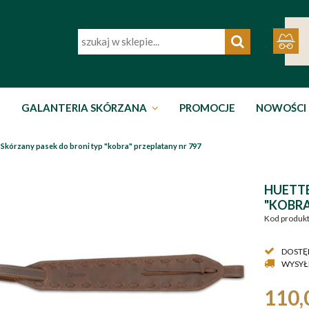
GALANTERIA SKÓRZANA
PROMOCJE
NOWOŚCI
kórzany pasek do broni typ "kobra" przeplatany nr 797
HUETTE
"KOBRA
Kod produkt
DOSTĘ
WYSYŁ
110,