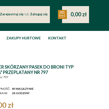
0,00 zł
Zarejestruj się
lub
Zaloguj się
ZAKUPY HURTOWE
KONTAKT
R SKÓRZANY PASEK DO BRONI TYP
" PRZEPLATANY NR 797
u:
797
PNOŚĆ:
W MAGAZYNIE
KA W:
24 GODZINY
00 zł