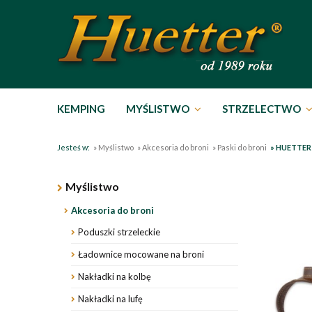
KEMPING
MYŚLISTWO
STRZELECTWO
Jesteś w:
»
Myślistwo
»
Akcesoria do broni
»
Paski do broni
»
HUETTER S
Myślistwo
Akcesoria do broni
Poduszki strzeleckie
Ładownice mocowane na broni
Nakładki na kolbę
Nakładki na lufę