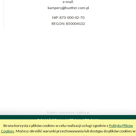
e-mail:
kampery@huetter.com.pl
NIP: 873-000-02-70
REGON: 850004132
Projekt i wykonanie:
Gabiec.pl
POKAŻ PEŁNĄ WERSJĘ STRONY
Strona korzysta z plików cookies w celu realizacji usług i zgodnie z
Polityką Plików
Sklep internetowy Shoper.pl
Cookies
. Możesz określić warunki przechowywania lub dostępu do plików cookies w