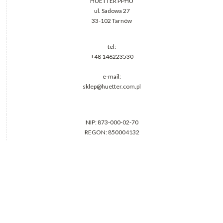
HUETTER PPHU
ul. Sadowa 27
33-102 Tarnów
tel:
+48 146223530
e-mail:
sklep@huetter.com.pl
NIP: 873-000-02-70
REGON: 850004132