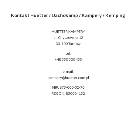
Kontakt Huetter / Dachokamp / Kampery / Kemping
HUETTER KAMPERY
ul. Chyszowska 12
33-100 Tarnów
tel:
+48 530 500 433
e-mail:
kampery@huetter.com.pl
NIP: 873-000-02-70
REGON: 850004132