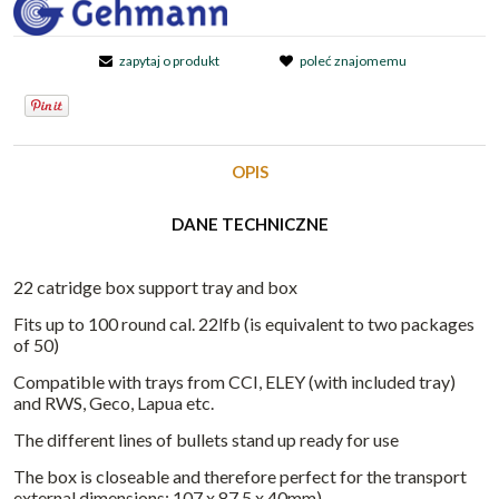
zapytaj o produkt
poleć znajomemu
OPIS
DANE TECHNICZNE
22 catridge box support tray and box
Fits up to 100 round cal. 22lfb (is equivalent to two packages
of 50)
Compatible with trays from CCI, ELEY (with included tray)
and RWS, Geco, Lapua etc.
The different lines of bullets stand up ready for use
The box is closeable and therefore perfect for the transport
external dimensions: 107 x 87,5 x 40mm)