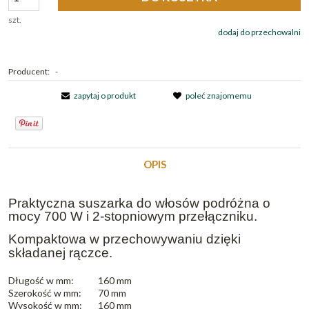
szt.
dodaj do przechowalni
Producent:
-
zapytaj o produkt
poleć znajomemu
OPIS
Praktyczna suszarka do włosów podróżna o
mocy 700 W i 2-stopniowym przełączniku.
Kompaktowa w przechowywaniu dzięki 
składanej rączce.
Długość w mm:
160 mm
Szerokość w mm:
70 mm
Wysokość w mm:
160 mm