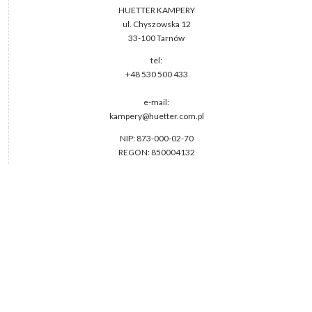
HUETTER KAMPERY
ul. Chyszowska 12
33-100 Tarnów
tel:
+48 530 500 433
e-mail:
kampery@huetter.com.pl
NIP: 873-000-02-70
REGON: 850004132