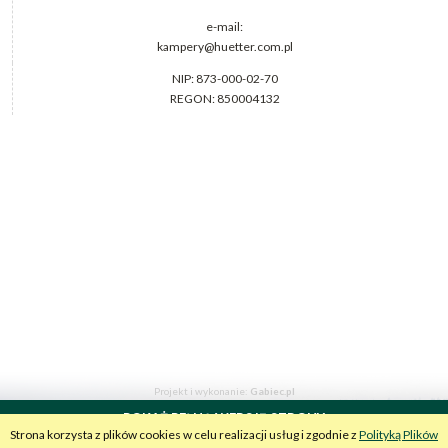
e-mail:
kampery@huetter.com.pl
NIP: 873-000-02-70
REGON: 850004132
Projekt i wykonanie:
Gabiec.pl
POKAŻ PEŁNĄ WERSJĘ STRONY
Strona korzysta z plików cookies w celu realizacji usług i zgodnie z
Polityką Plików