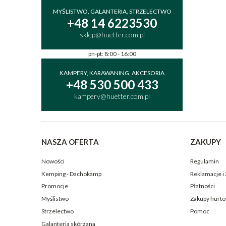
MYŚLISTWO, GALANTERIA, STRZELECTWO
+48 14 6223530
sklep@huetter.com.pl
pn-pt: 8:00 - 16:00
KAMPERY, KARAWANING, AKCESORIA
+48 530 500 433
kampery@huetter.com.pl
NASZA OFERTA
ZAKUPY
Nowości
Regulamin
Kemping - Dachokamp
Reklamacje i
Promocje
Płatności
Myślistwo
Zakupy hurt
Strzelectwo
Pomoc
Galanteria skórzana