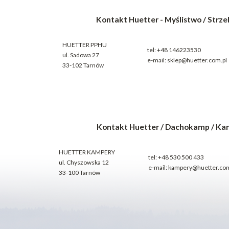
Kontakt Huetter - Myślistwo / Strz
HUETTER PPHU
tel:
+48 146223530
ul. Sadowa 27
e-mail:
sklep@huetter.com.pl
33-102 Tarnów
Kontakt Huetter / Dachokamp / Ka
HUETTER KAMPERY
tel:
+48 530 500 433
ul. Chyszowska 12
e-mail:
kampery@huetter.com
33-100 Tarnów