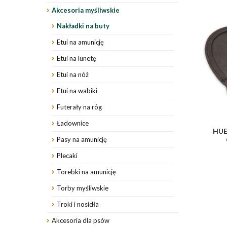
Akcesoria myśliwskie
Nakładki na buty
Etui na amunicję
Etui na lunetę
Etui na nóż
Etui na wabiki
Futerały na róg
Ładownice
HUE
Pasy na amunicję
Plecaki
Torebki na amunicję
Torby myśliwskie
Troki i nosidła
Akcesoria dla psów