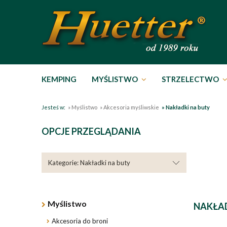
KEMPING
MYŚLISTWO
STRZELECTWO
Jesteś w:
»
Myślistwo
»
Akcesoria myśliwskie
»
Nakładki na buty
OPCJE PRZEGLĄDANIA
Kategorie: Nakładki na buty
Myślistwo
NAKŁAD
Akcesoria do broni