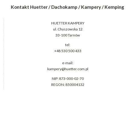
Kontakt Huetter / Dachokamp / Kampery / Kemping
HUETTER KAMPERY
ul. Chyszowska 12
33-100 Tarnów
tel:
+48 530 500 433
e-mail:
kampery@huetter.com.pl
NIP: 873-000-02-70
REGON: 850004132