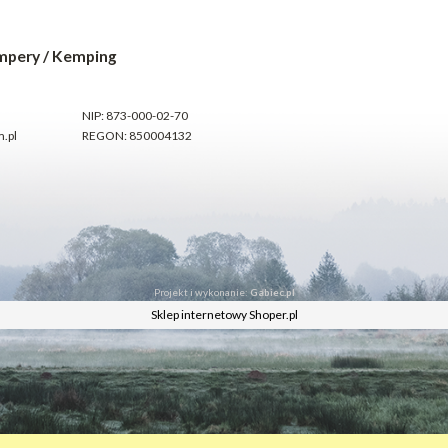
mpery / Kemping
NIP: 873-000-02-70
.pl
REGON: 850004132
Projekt i wykonanie:
Gabiec.pl
Sklep internetowy Shoper.pl