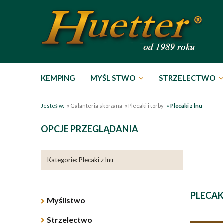
KEMPING
MYŚLISTWO
STRZELECTWO
Jesteś w:
»
Galanteria skórzana
»
Plecaki i torby
»
Plecaki z lnu
OPCJE PRZEGLĄDANIA
Kategorie: Plecaki z lnu
PLECAK
Myślistwo
Strzelectwo