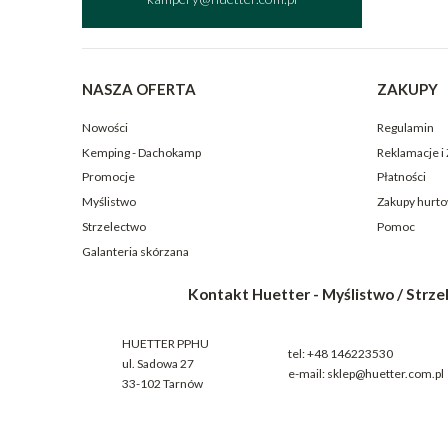
NASZA OFERTA
ZAKUPY
Nowości
Regulamin
Kemping - Dachokamp
Reklamacje i
Promocje
Płatności
Myślistwo
Zakupy hurt
Strzelectwo
Pomoc
Galanteria skórzana
Kontakt Huetter - Myślistwo / Strz
HUETTER PPHU
tel:
+48 146223530
ul. Sadowa 27
e-mail:
sklep@huetter.com.pl
33-102 Tarnów