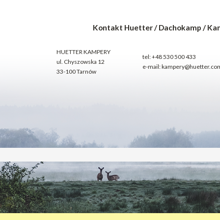
Kontakt Huetter / Dachokamp / Ka
HUETTER KAMPERY
tel:
+48 530 500 433
ul. Chyszowska 12
e-mail:
kampery@huetter.com
33-100 Tarnów