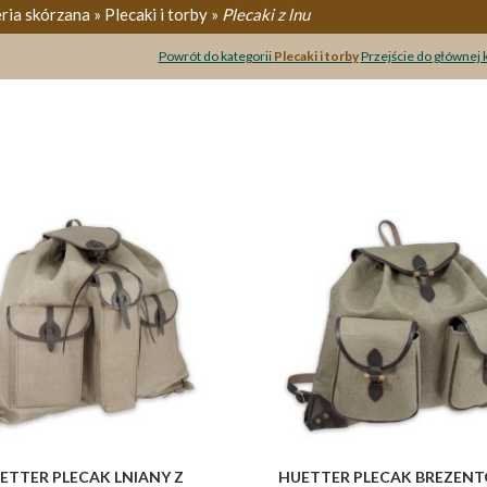
ria skórzana » Plecaki i torby »
Plecaki z lnu
Powrót do kategorii
Plecaki i torby
Przejście do głównej 
ETTER PLECAK LNIANY Z
HUETTER PLECAK BREZEN