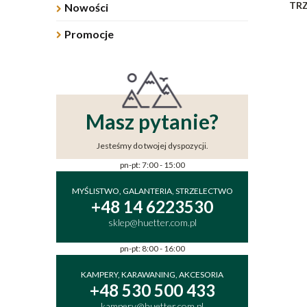
TRZ
Nowości
Promocje
Masz pytanie?
Jesteśmy do twojej dyspozycji.
pn-pt: 7:00 - 15:00
MYŚLISTWO, GALANTERIA, STRZELECTWO
+48 14 6223530
sklep@huetter.com.pl
pn-pt: 8:00 - 16:00
KAMPERY, KARAWANING, AKCESORIA
+48 530 500 433
kampery@huetter.com.pl